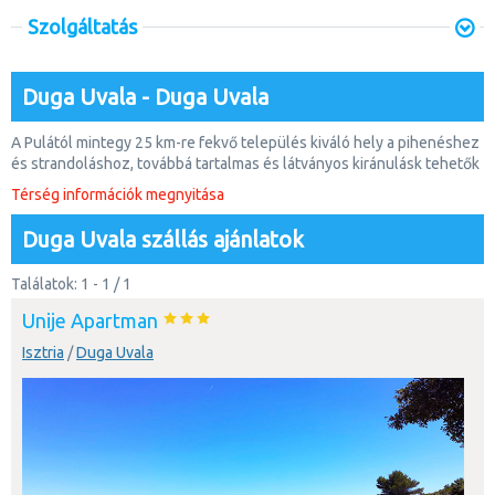
Szolgáltatás
Duga Uvala - Duga Uvala
A Pulától mintegy 25 km-re fekvő település kiváló hely a pihenéshez
és strandoláshoz, továbbá tartalmas és látványos kiránulásk tehetők
innen az Isztria-félsziget nevezetességeihez, festői városaihoz.
Térség információk megnyitása
Duga Uvala szállás ajánlatok
Találatok: 1 - 1 / 1
Unije Apartman
Isztria
/
Duga Uvala