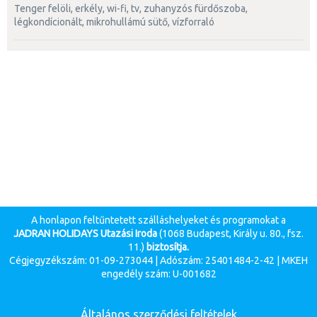
tenger felöli, erkély, wi-fi, tv, zuhanyzós fürdőszoba,
légkondícionált, mikrohullámú sütő, vízforraló
A honlapon feltűntetett szálláshelyeket és programokat a
JADRAN HOLIDAYS Utazási Iroda
(1068 Budapest, Király u. 80., fsz.
11.)
biztosítja.
Cégjegyzékszám: 01-09-273044 | Adószám: 25401484-2-42 | MKEH
engedély szám: U-001682
Általános szerződési feltételek