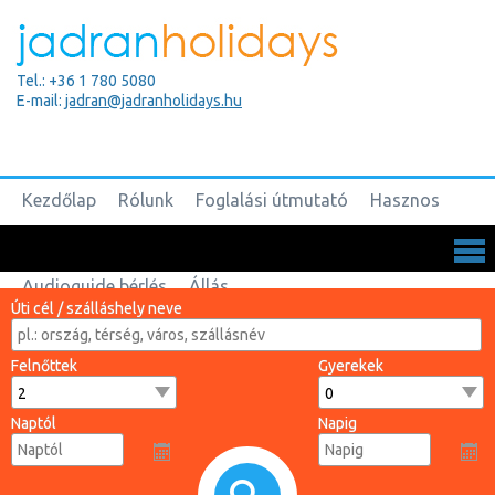
Tel.: +36 1 780 5080
E-mail:
jadran@jadranholidays.hu
Kezdőlap
Rólunk
Foglalási útmutató
Hasznos
Biztosítások
Csoportos utak
Kapcsolat
Audioguide bérlés
Állás
Úti cél / szálláshely neve
Felnőttek
Gyerekek
Naptól
Napig