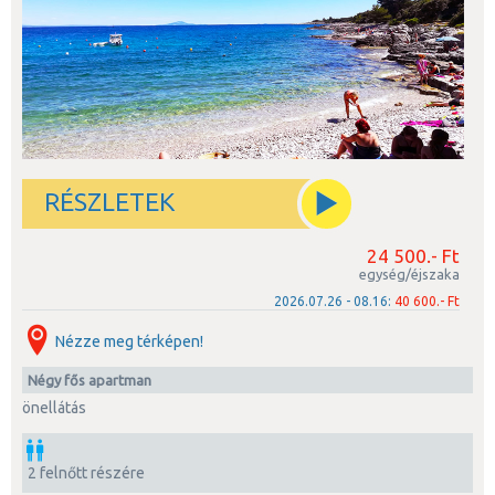
RÉSZLETEK
24 500.- Ft
egység/éjszaka
2026.07.26 - 08.16:
40 600.- Ft
Nézze meg térképen!
négy fős apartman
önellátás
2 felnőtt részére