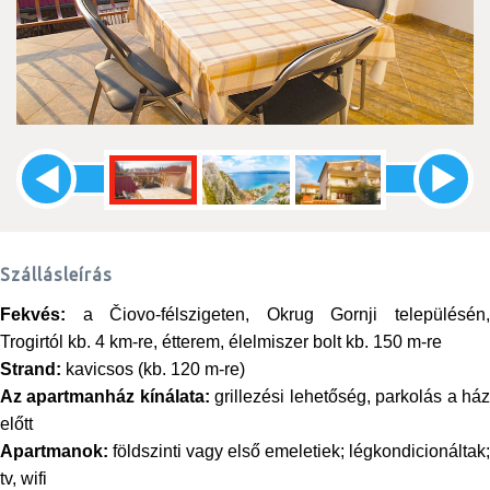
Szállásleírás
Fekvés:
a Čiovo-félszigeten, Okrug Gornji településén
Trogirtól kb. 4 km-re, étterem, élelmiszer bolt kb. 150 m-re
Strand:
kavicsos (kb. 120 m-re)
Az apartmanház kínálata:
grillezési lehetőség, parkolás a há
előtt
Apartmanok:
földszinti vagy első emeletiek; légkondicionáltak;
tv, wifi