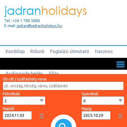
Tel.: +36 1 780 5080
E-mail:
jadran@jadranholidays.hu
Kezdőlap
Rólunk
Foglalási útmutató
Hasznos
Biztosítások
Csoportos utak
Kapcsolat
Audioguide bérlés
Állás
Úti cél / szálláshely neve
Felnőttek
Gyerekek
Naptól
Napig