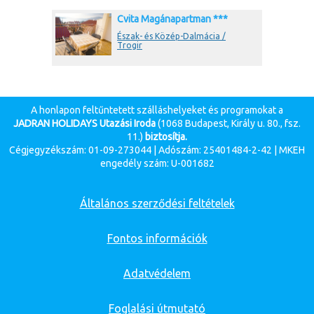
Cvita Magánapartman ***
Észak- és Közép-Dalmácia /
Trogir
A honlapon feltűntetett szálláshelyeket és programokat a
JADRAN HOLIDAYS Utazási Iroda
(1068 Budapest, Király u. 80., fsz.
11.)
biztosítja.
Cégjegyzékszám: 01-09-273044 | Adószám: 25401484-2-42 | MKEH
engedély szám: U-001682
Általános szerződési feltételek
Fontos információk
Adatvédelem
Foglalási útmutató