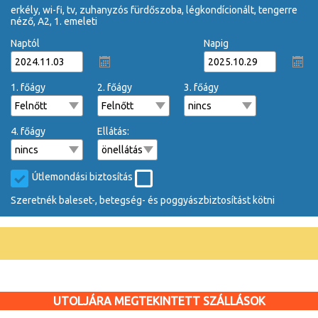
erkély, wi-fi, tv, zuhanyzós fürdőszoba, légkondícionált, tengerre
néző, A2, 1. emeleti
Naptól
Napig
1. főágy
2. főágy
3. főágy
4. főágy
Ellátás:
Útlemondási biztosítás
Szeretnék baleset-, betegség- és poggyászbiztosítást kötni
UTOLJÁRA MEGTEKINTETT SZÁLLÁSOK