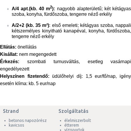
2
A/4 apt
.
(kb. 40 m
):
nagyobb alapterületű; két kétágya
szoba, konyha, fürdőszoba, tengerre néző erkély
A/2+2 (kb. 35 m²)
: első emeleti; kétágyas szoba, nappali
kétszemélyes kinyitható kanapéval, konyha, fürdőszoba,
tengerre néző erkély
Ellátás:
önellátás
Kisállat:
nem megengedett
Érkezés:
szombati turnusváltás, esetleg vasárnapi
engedélyezett
Helyszínen fizetendő:
üdülőhelyi díj: 1,5 eur/fő/nap, igén
esetén klíma: kb. 5 eur/nap
Strand
Szolgáltatás
betonos napozórész
élelmiszerbolt
kavicsos
étterem
vízisportok