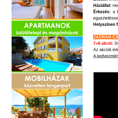
Háziállat:
ne
Érkezés:
a h
egyeztetésse
Helyszínen 
JADRAN EX
7=6 akció:
04
Az akciók ért
A kedvezmén