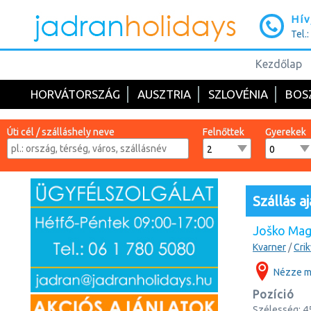
Hív
Tel.
Kezdőlap
HORVÁTORSZÁG
AUSZTRIA
SZLOVÉNIA
BOS
Úti cél / szálláshely neve
Felnőttek
Gyerekek
Szállás aj
Joško Ma
Kvarner
/
Cri
Nézze m
Pozíció
Szélesség:
4