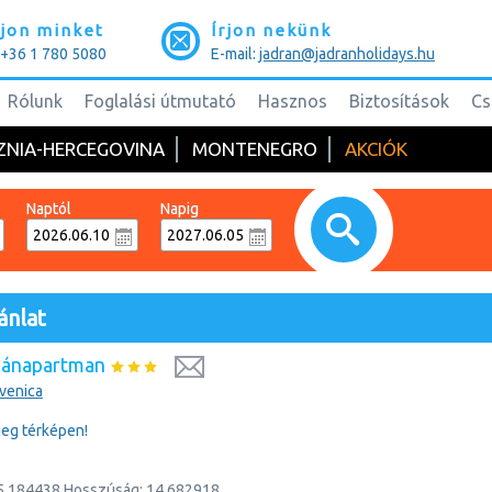
jon minket
Írjon nekünk
: +36 1 780 5080
E-mail:
jadran@jadranholidays.hu
Rólunk
Foglalási útmutató
Hasznos
Biztosítások
Cs
ZNIA-HERCEGOVINA
MONTENEGRO
AKCIÓK
Naptól
Napig
ánlat
gánapartman
kvenica
eg térképen!
5.184438
Hosszúság:
14.682918