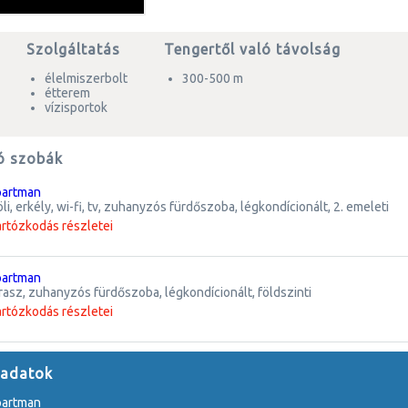
Szolgáltatás
Tengertől való távolság
élelmiszerbolt
300-500 m
étterem
vízisportok
ó szobák
apartman
öli, erkély, wi-fi, tv, zuhanyzós fürdőszoba, légkondícionált, 2. emeleti
artózkodás részletei
apartman
, terasz, zuhanyzós fürdőszoba, légkondícionált, földszinti
artózkodás részletei
 adatok
apartman