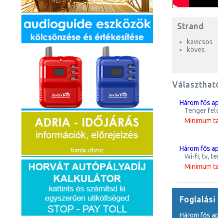
Strand
kavicsos
köves
Választhat
három fős 
tenger fel
Minimum t
három fős 
wi-fi, tv
Minimum t
Foglalási
három fős 