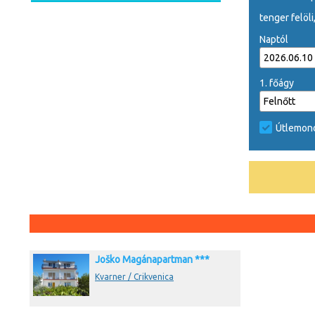
tenger felöli
Naptól
1. főágy
Útlemond
Joško Magánapartman ***
Kvarner / Crikvenica