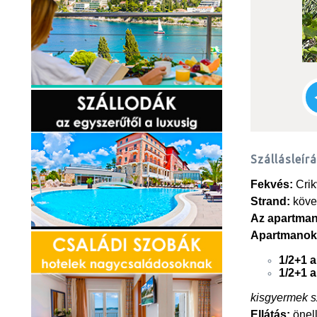
Szállásleír
Fekvés:
Crik
Strand:
köve
Az apartman
Apartmanok
1/2+1 a
1/2+1 a
kisgyermek 
Ellátás:
önel