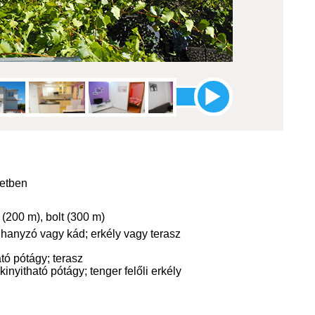
zetben
 (200 m), bolt (300 m)
zuhanyzó vagy kád; erkély vagy terasz
tó pótágy; terasz
yitható pótágy; tenger felőli erkély