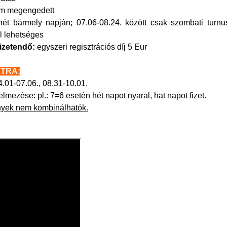
m megengedett
ét bármely napján; 07.06-08.24. között csak szombati turnu
l lehetséges
fizetendő:
egyszeri regisztrációs díj 5 Eur
TRA:
.01-07.06., 08.31-10.01.
elmezése: pl.: 7=6 esetén hét napot nyaral, hat napot fizet.
yek nem kombinálhatók.