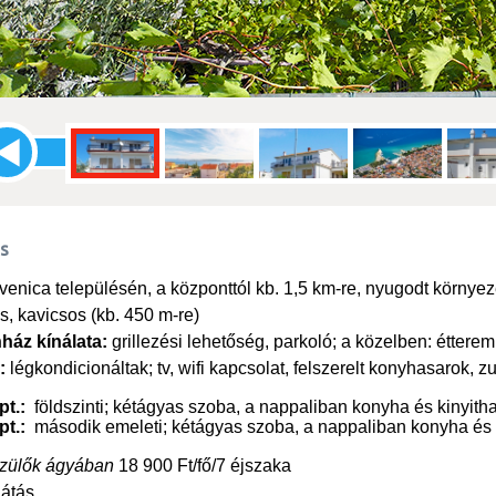
ás
venica településén, a központtól kb. 1,5 km-re, nyugodt környe
s, kavicsos (kb. 450 m-re)
ház kínálata:
grillezési lehetőség, parkoló; a közelben: étterem
:
légkondicionáltak; tv, wifi kapcsolat, felszerelt konyhasarok, 
pt.:
földszinti; kétágyas szoba, a nappaliban konyha és kinyitha
pt.:
második emeleti; kétágyas szoba, a nappaliban konyha és kin
szülők ágyában
18 900 Ft/fő/7 éjszaka
látás