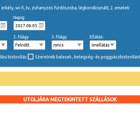
, erkély, wi-fi, tv, zuhanyzós fürdőszoba, légkondícionált, 2. emeleti
Napig
2. főágy
3. főágy
Ellátás:
ási biztosítás
Szeretnék baleset-, betegség- és poggyászbiztosítást
UTOLJÁRA MEGTEKINTETT SZÁLLÁSOK