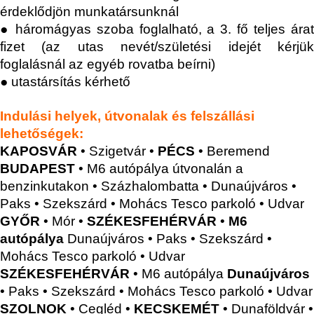
érdeklődjön munkatársunknál
● háromágyas szoba foglalható, a 3. fő teljes árat
fizet (az utas nevét/születési idejét kérjük
foglalásnál az egyéb rovatba beírni)
● utastársítás kérhető
Indulási helyek, útvonalak és felszállási
lehetőségek:
KAPOSVÁR
• Szigetvár •
PÉCS
• Beremend
BUDAPEST
• M6 autópálya útvonalán a
benzinkutakon • Százhalombatta • Dunaújváros •
Paks • Szekszárd • Mohács Tesco parkoló • Udvar
GYŐR
• Mór •
SZÉKESFEHÉRVÁR
•
M6
autópálya
Dunaújváros • Paks • Szekszárd •
Mohács Tesco parkoló • Udvar
SZÉKESFEHÉRVÁR
• M6 autópálya
Dunaújváros
• Paks • Szekszárd • Mohács Tesco parkoló • Udvar
SZOLNOK
• Cegléd •
KECSKEMÉT
•
Dunaföldvár •