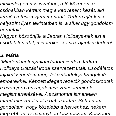
mellesleg én a visszaúton, a tó közepén, a
csónakban kértem meg a kedvesem kezét, aki
természetesen igent mondott. Tudom ajánlani a
helyszínt ilyen tekintetben is, a siker úgy gondolom
garantált!
Nagyon köszönjük a Jadran Holidays-nek ezt a
csodálatos utat, mindenkinek csak ajánlani tudom!
S. Mária
"Mindenkinek ajánlani tudom csak a Jadran
Holidays Utazási Iroda szervezett utait. Csodálatos
tájakat ismertem meg, felszabadult jó hangulatú
emberekkel. Képzett idegenvezetők gondoskodtak
e gyönyörű országok nevezetességeinek
megismertetésével. A számomra ismeretlen
mandarinszüret volt a hab a tortán. Soha nem
gondoltam, hogy közelebb a hetvenhez, nekem
még ebben az élményben lesz részem. Köszönet