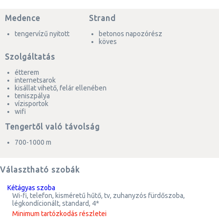
Medence
Strand
tengervízű nyitott
betonos napozórész
köves
Szolgáltatás
étterem
internetsarok
kisállat vihető, felár ellenében
teniszpálya
vízisportok
wifi
Tengertől való távolság
700-1000 m
Választható szobák
kétágyas szoba
wi-fi, telefon, kisméretű hűtő, tv, zuhanyzós fürdőszoba,
légkondícionált, standard, 4*
Minimum tartózkodás részletei