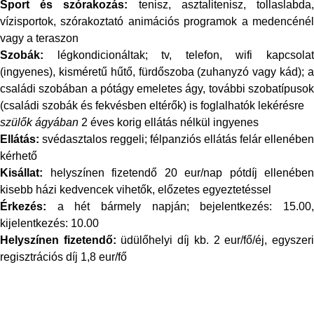
Sport és szórakozás:
tenisz, asztalitenisz, tollaslabda
vízisportok, szórakoztató animációs programok a medencénél
vagy a teraszon
Szobák:
légkondicionáltak; tv, telefon, wifi kapcsolat
(ingyenes), kisméretű hűtő, fürdőszoba (zuhanyzó vagy kád); a
családi szobában a pótágy emeletes ágy, további szobatípusok
(családi szobák és fekvésben eltérők) is foglalhatók lekérésre
szülők ágyában
2 éves korig ellátás nélkül ingyenes
Ellátás:
svédasztalos reggeli;
félpanziós ellátás felár ellenében
kérhető
Kisállat:
helyszínen fizetendő
20 eur/nap
pótdíj ellenében
kisebb házi kedvencek vihetők, előzetes egyeztetéssel
Érkezés:
a hét bármely napján; bejelentkezés: 15.00,
kijelentkezés: 10.00
Helyszínen fizetendő:
üdülőhelyi díj kb. 2 eur/fő/éj, egyszer
regisztrációs díj 1,8 eur/fő