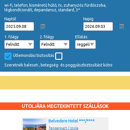
wi-fi, telefon, kisméretű hűtő, tv, zuhanyzós fürdőszoba,
légkondícionált, depandansz, standard, 3*
Naptól
Napig
1. főágy
2. főágy
Ellátás:
Útlemondási biztosítás
Szeretnék baleset-, betegség- és poggyászbiztosítást kötni
UTOLJÁRA MEGTEKINTETT SZÁLLÁSOK
Belvedere Hotel ***/****
Tengerpart / Izola