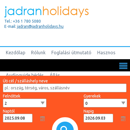
Tel.: +36 1 780 5080
E-mail:
jadran@jadranholidays.hu
Kezdőlap
Rólunk
Foglalási útmutató
Hasznos
Biztosítások
Csoportos utak
Kapcsolat
Audioguide bérlés
Állás
Úti cél / szálláshely neve
Felnőttek
Gyerekek
Naptól
Napig