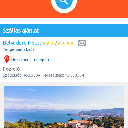
Szállás ajánlat
Belvedere Hotel
/
Tengerpart
/
Izola
Nézze meg térképen!
Pozíció
Szélesség:
45.530949
Hosszúság:
13.633504