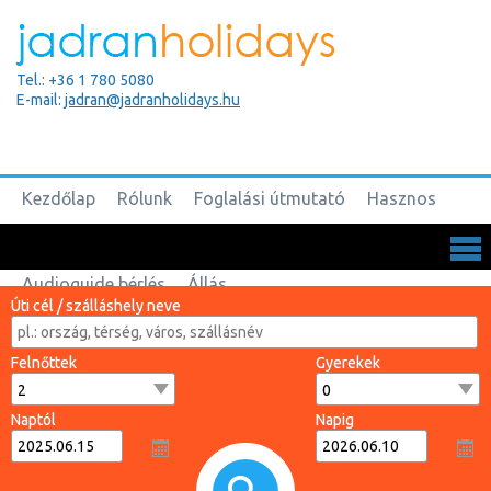
Tel.: +36 1 780 5080
E-mail:
jadran@jadranholidays.hu
Kezdőlap
Rólunk
Foglalási útmutató
Hasznos
Biztosítások
Csoportos utak
Kapcsolat
Audioguide bérlés
Állás
Úti cél / szálláshely neve
Felnőttek
Gyerekek
Naptól
Napig