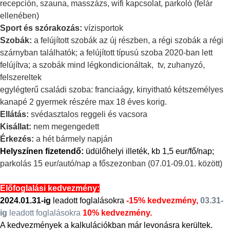
recepción, szauna, masszázs, wifi kapcsolat, parkoló (felár
ellenében)
Sport és szórakozás:
vízisportok
Szobák:
a felújított szobák az új részben, a régi szobák a régi
szárnyban találhatók; a felújított típusú szoba 2020-ban lett
felújítva; a szobák mind légkondicionáltak, tv, zuhanyzó,
felszereltek
egylégterű családi szoba: franciaágy, kinyitható kétszemélyes
kanapé 2 gyermek részére max 18 éves korig.
Ellátás:
svédasztalos reggeli és vacsora
Kisállat:
nem megengedett
Érkezés:
a hét bármely napján
Helyszínen fizetendő:
üdülőhelyi illeték, kb 1,5 eur/fő/nap;
parkolás 15 eur/autó/nap a főszezonban (07.01-09.01. között)
Előfoglalási kedvezmény:
2024.01.31-ig
leadott foglalásokra
-15% kedvezmény,
03.31-
ig
leadott foglalásokra
10% kedvezmény.
A kedvezmények a kalkulációkban már levonásra kerültek.