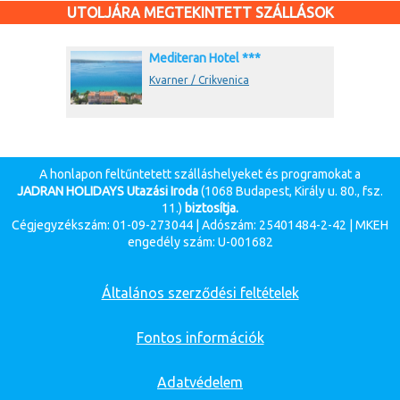
UTOLJÁRA MEGTEKINTETT SZÁLLÁSOK
Mediteran Hotel ***
Kvarner / Crikvenica
A honlapon feltűntetett szálláshelyeket és programokat a
JADRAN HOLIDAYS Utazási Iroda
(1068 Budapest, Király u. 80., fsz.
11.)
biztosítja.
Cégjegyzékszám: 01-09-273044 | Adószám: 25401484-2-42 | MKEH
engedély szám: U-001682
Általános szerződési feltételek
Fontos információk
Adatvédelem