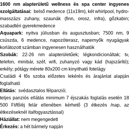
1600 nm alapterületű wellness és spa center ingyenes
szolgáltatásai:
belső medence (11x19m), két whirlpool, hydro-
masszázs zuhany, szaunák (finn, orosz, infra), gőzkabin;
szabadtéri gyerekmedence
Aquapark
:
nyitva júliusban és augusztusban; 7500 nm, 9
csúszda, 6 medence, napozóterasz, napernyők nyugágyak
korlátozott számban ingyenesen használhatók
Szobák:
22-26 nm alapterületűek; légkondicionáltak; tv,
telefon, minibár, széf, wifi, zuhanyzó vagy kád (hajszárító);
erkély; pótágy mérete 80x200 cm kinyitható fotelágy
Családi 4 fős szoba előzetes lekérés és árajánlat alapján
foglalható
Ellátás:
svédasztalos
félpanzió;
teljes panziós ellátás minimum 7 éjszakás foglalás esetén 18
500 Ft/fő/éj felár ellenében kérhető
(3 étkezés /nap, az
étkezéseknél italfogyasztással)
Háziállat:
nem megengedett
Érkezés:
a hét bármely napján