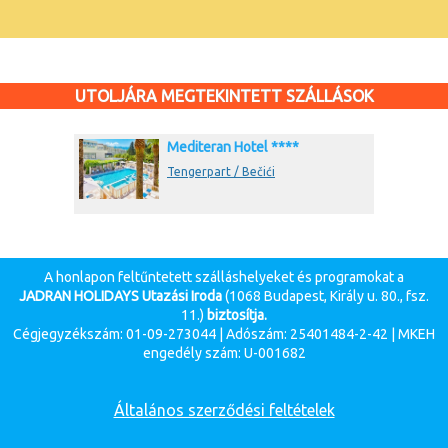
UTOLJÁRA MEGTEKINTETT SZÁLLÁSOK
Mediteran Hotel ****
Tengerpart / Bečići
A honlapon feltűntetett szálláshelyeket és programokat a
JADRAN HOLIDAYS Utazási Iroda
(1068 Budapest, Király u. 80., fsz.
11.)
biztosítja.
Cégjegyzékszám: 01-09-273044 | Adószám: 25401484-2-42 | MKEH
engedély szám: U-001682
Általános szerződési feltételek