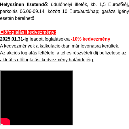
Helyszínen fizetendő:
üdülőhelyi illeték, kb. 1,5 Euro/fő/éj,
parkolás 06.06-09.14. között 10 Euro/autó/nap; garázs igény
esetén bérelhető
Előfoglalási kedvezmény:
2025.01.31-ig
leadott foglalásokra
-10% kedvezmény
A kedvezmények a kalkulációkban már levonásra kerültek.
Az akciós foglalás feltétele, a teljes részvételi díj befizetése az
aktuális előfoglalási kedvezmény határidejéig.