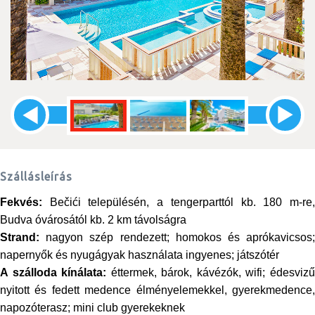
Szállásleírás
Fekvés:
Bečići településén, a tengerparttól kb. 180 m-re,
Budva óvárosától kb. 2 km távolságra
Strand:
nagyon szép rendezett; homokos és aprókavicsos;
napernyők és nyugágyak használata ingyenes; játszótér
A szálloda kínálata:
éttermek, bárok, kávézók, wifi; édesviz
nyitott és fedett medence élményelemekkel, gyerekmedence,
napozóterasz
; mini club gyerekeknek