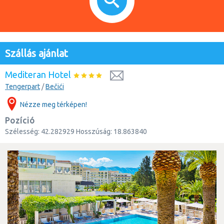
Szállás ajánlat
Mediteran Hotel
Tengerpart
/
Bečići
Nézze meg térképen!
Pozíció
Szélesség:
42.282929
Hosszúság:
18.863840