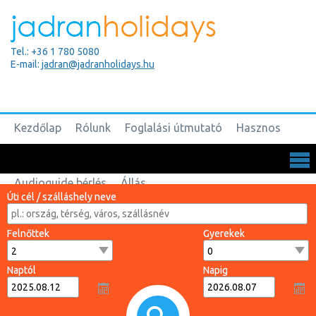
Tel.: +36 1 780 5080
E-mail:
jadran@jadranholidays.hu
Kezdőlap
Rólunk
Foglalási útmutató
Hasznos
Biztosítások
Csoportos utak
Kapcsolat
Audioguide bérlés
Állás
Úti cél / szálláshely neve
Felnőttek
Gyerekek
Naptól
Napig