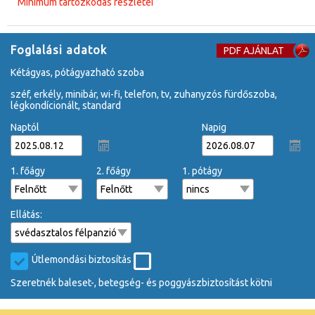
Minimum tartózkodás részletei
Foglalási adatok
PDF AJÁNLAT
kétágyas, pótágyazható szoba
széf, erkély, minibár, wi-fi, telefon, tv, zuhanyzós fürdőszoba,
légkondícionált, standard
Naptól
Napig
1. főágy
2. főágy
1. pótágy
Ellátás:
Útlemondási biztosítás
Szeretnék baleset-, betegség- és poggyászbiztosítást kötni