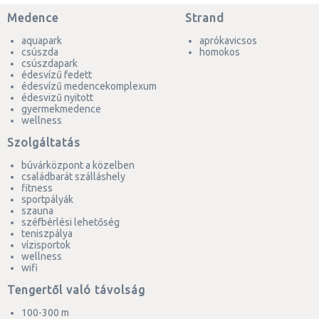
Medence
Strand
aquapark
aprókavicsos
csúszda
homokos
csúszdapark
édesvízű fedett
édesvízű medencekomplexum
édesvizű nyitott
gyermekmedence
wellness
Szolgáltatás
búvárközpont a közelben
családbarát szálláshely
fitness
sportpályák
szauna
széfbérlési lehetőség
teniszpálya
vízisportok
wellness
wifi
Tengertől való távolság
100-300 m