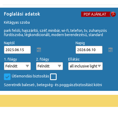
Foglalási adatok
PDF AJÁNLAT
kétágyas szoba
park felöli, hajszárító, széf, minibár, wi-fi, telefon, tv, zuhanyzós
fürdőszoba, légkondícionált, modern berendezésű, standard
Naptól
Napig
1. főágy
2. főágy
Ellátás:
Útlemondási biztosítás
Szeretnék baleset-, betegség- és poggyászbiztosítást kötni