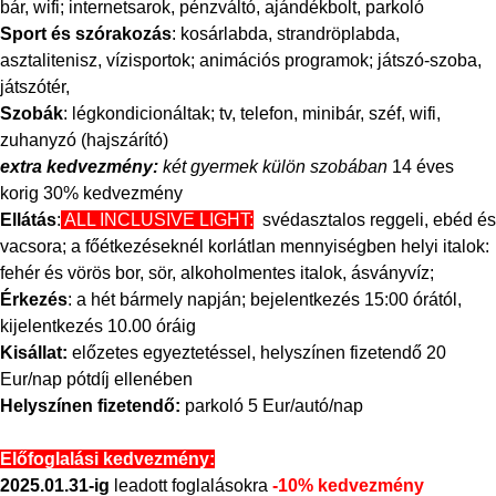
bár, wifi; internetsarok, pénzváltó, ajándékbolt, parkoló
Sport és szórakozás
: kosárlabda, strandröplabda,
asztalitenisz, vízisportok; animációs programok; játszó-szoba,
játszótér,
Szobák
: légkondicionáltak; tv, telefon, minibár, széf, wifi,
zuhanyzó (hajszárító)
extra kedvezmény:
két gyermek külön szobában
14 éves
korig 30% kedvezmény
Ellátás
:
ALL INCLUSIVE LIGHT:
svédasztalos reggeli, ebéd és
vacsora; a főétkezéseknél korlátlan mennyiségben helyi italok:
fehér és vörös bor, sör, alkoholmentes italok, ásványvíz;
Érkezés
: a hét bármely napján; bejelentkezés 15:00 órától,
kijelentkezés 10.00 óráig
Kisállat:
előzetes egyeztetéssel, helyszínen fizetendő 20
Eur/nap pótdíj ellenében
Helyszínen fizetendő:
parkoló 5 Eur/autó/nap
Előfoglalási kedvezmény:
2025.01.31-ig
leadott foglalásokra
-10% kedvezmény