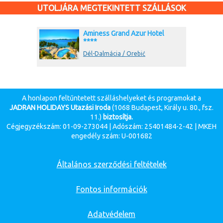
UTOLJÁRA MEGTEKINTETT SZÁLLÁSOK
Aminess Grand Azur Hotel
****
Dél-Dalmácia / Orebić
A honlapon feltűntetett szálláshelyeket és programokat a
JADRAN HOLIDAYS Utazási Iroda
(1068 Budapest, Király u. 80., fsz.
11.)
biztosítja.
Cégjegyzékszám: 01-09-273044 | Adószám: 25401484-2-42 | MKEH
engedély szám: U-001682
Általános szerződési feltételek
Fontos információk
Adatvédelem