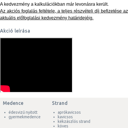
A kedvezmény a kalkulációkban már levonásra került.
Az akciós foglalás feltétele, a teljes részvételi díj befizetése az
aktuális előfoglalási kedvezmény határidejéig.
Akció leírása
Medence
Strand
édesvizű nyitott
aprókavicsos
gyermekmedence
kavicsos
kékzászlós strand
köves