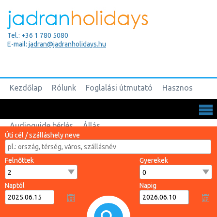
Tel.: +36 1 780 5080
E-mail:
jadran@jadranholidays.hu
Kezdőlap
Rólunk
Foglalási útmutató
Hasznos
Biztosítások
Csoportos utak
Kapcsolat
Audioguide bérlés
Állás
Úti cél / szálláshely neve
Felnőttek
Gyerekek
Naptól
Napig