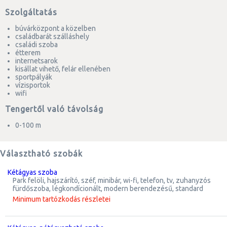
Szolgáltatás
búvárközpont a közelben
családbarát szálláshely
családi szoba
étterem
internetsarok
kisállat vihető, felár ellenében
sportpályák
vízisportok
wifi
Tengertől való távolság
0-100 m
Választható szobák
kétágyas szoba
park felöli, hajszárító, széf, minibár, wi-fi, telefon, tv, zuhanyzós
fürdőszoba, légkondícionált, modern berendezésű, standard
Minimum tartózkodás részletei