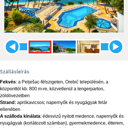
Szállásleírás
Fekvés
: a Pelješac-félszigeten, Orebić településén, a
központtól kb. 800 m-re, közvetlenül a tengerparton,
zöldövezetben
Strand:
aprókavicsos; napernyők és nyugágyak felár
ellenében
A szálloda kínálata
: édesvizű nyitott medence, napernyők és
nyugágyak (korlátozott számban), gyermekmedence, étterem,