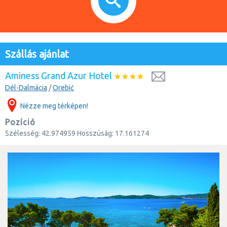
Szállás ajánlat
Aminess Grand Azur Hotel
Dél-Dalmácia
/
Orebić
Nézze meg térképen!
Pozíció
Szélesség:
42.974959
Hosszúság:
17.161274