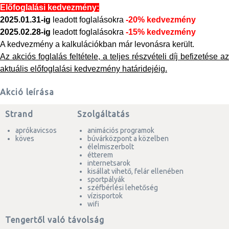
Előfoglalási kedvezmény:
2025.01.31-ig
leadott foglalásokra
-20
% kedvezmény
2025.02.28-ig
leadott foglalásokra
-15
% kedvezmény
A kedvezmény a kalkulációkban már levonásra került.
Az akciós foglalás feltétele, a teljes részvételi díj befizetése az
aktuális előfoglalási kedvezmény határidejéig.
Akció leírása
Strand
Szolgáltatás
aprókavicsos
animációs programok
köves
búvárközpont a közelben
élelmiszerbolt
étterem
internetsarok
kisállat vihető, felár ellenében
sportpályák
széfbérlési lehetőség
vízisportok
wifi
Tengertől való távolság