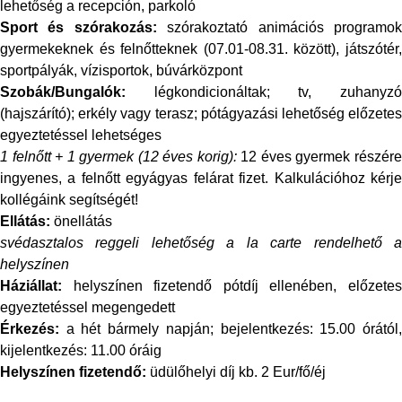
lehetőség a recepción, parkoló
Sport és szórakozás:
szórakoztató animációs programo
gyermekeknek és felnőtteknek (07.01-08.31. között), játszótér,
sportpályák, vízisportok, búvárközpont
Szobák/Bungalók:
légkondicionáltak; tv, zuhanyzó
(hajszárító); erkély vagy terasz; pótágyazási lehetőség előzetes
egyeztetéssel lehetséges
1 felnőtt + 1 gyermek (12 éves korig):
12 éves gyermek részér
ingyenes, a felnőtt egyágyas felárat fizet. Kalkulációhoz kérje
kollégáink segítségét!
Ellátás:
önellátás
svédasztalos reggeli lehetőség a la carte rendelhető a
helyszínen
Háziállat:
helyszínen fizetendő pótdíj ellenében, előzetes
egyeztetéssel megengedett
Érkezés:
a hét bármely napján; bejelentkezés: 15.00 órától,
kijelentkezés: 11.00 óráig
Helyszínen fizetendő:
üdülőhelyi díj kb. 2 Eur/fő/éj