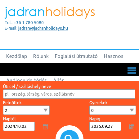
Tel.: +36 1 780 5080
E-mail:
jadran@jadranholidays.hu
Kezdőlap
Rólunk
Foglalási útmutató
Hasznos
Biztosítások
Csoportos utak
Kapcsolat
Audioguide bérlés
Állás
Úti cél / szálláshely neve
Felnőttek
Gyerekek
Naptól
Napig