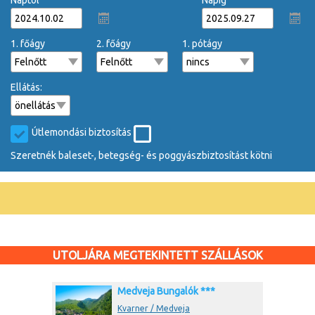
Naptól
Napig
1. főágy
2. főágy
1. pótágy
Ellátás:
Útlemondási biztosítás
Szeretnék baleset-, betegség- és poggyászbiztosítást kötni
UTOLJÁRA MEGTEKINTETT SZÁLLÁSOK
Medveja Bungalók ***
Kvarner / Medveja