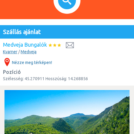
Szállás ajánlat
Medveja Bungalók
Kvarner
/
Medveja
Nézze meg térképen!
Pozíció
Szélesség:
45.270911
Hosszúság:
14.268856