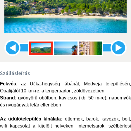
Szállásleírás
Fekvés
: az Učka-hegység lábánál, Medveja településén,
Opatijától 10 km-re, a tengerparton, zöldövezetben
Strand:
gyönyörű öbölben, kavicsos (kb. 50 m-re); napernyők
és nyugágyak felár ellenében
Az üdülőtelepülés kínálata:
éttermek, bárok, kávézók, bolt
wifi kapcsolat a kijelölt helyeken, internetsarok, széfbérlési