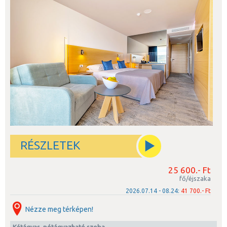
Barcs - Daruvar - Bosanska Gradiska (határ) - Banja Luka - Jajce -
Bugojno - Livno – Kamensko (határ).
A bosznia-hercegovinai Nemzeti Autóklub (BIHAMK) 24 órás
tájékoztató és diszpécser szolgálatot tart fent, angol nyelven is.
„DISPECERSKI CENTAR” – (Sárga Angyal) (ROAD ASSISTANCE
SERVICE) „Pomoč na cesti” Tel. GSM-ről: 033 1282 / 033 987
RÉSZLETEK
25 600.- Ft
fő/éjszaka
2026.07.14 - 08.24:
41 700.- Ft
Nézze meg térképen!
kétágyas, pótágyazható szoba