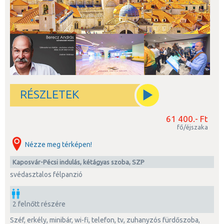
RÉSZLETEK
61 400.- Ft
fő/éjszaka
Nézze meg térképen!
Kaposvár-Pécsi indulás, kétágyas szoba, SZP
svédasztalos félpanzió
2 felnőtt részére
széf, erkély, minibár, wi-fi, telefon, tv, zuhanyzós fürdőszoba,