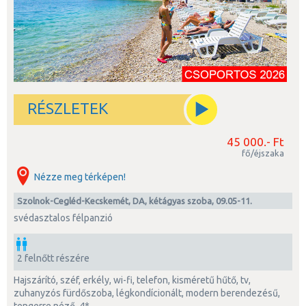
RÉSZLETEK
45 000.- Ft
fő/éjszaka
Nézze meg térképen!
Szolnok-Cegléd-Kecskemét, DA, kétágyas szoba, 09.05-11.
svédasztalos félpanzió
2 felnőtt részére
hajszárító, széf, erkély, wi-fi, telefon, kisméretű hűtő, tv,
zuhanyzós fürdőszoba, légkondícionált, modern berendezésű,