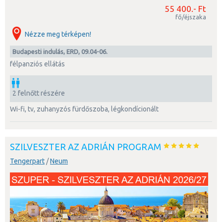
55 400.- Ft
fő/éjszaka
Nézze meg térképen!
Budapesti indulás, ERD, 09.04-06.
félpanziós ellátás
2 felnőtt részére
wi-fi, tv, zuhanyzós fürdőszoba, légkondícionált
SZILVESZTER AZ ADRIÁN PROGRAM
Tengerpart
/
Neum