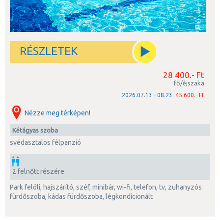
RÉSZLETEK
28 400.- Ft
fő/éjszaka
2026.07.13 - 08.23:
45 600.- Ft
Nézze meg térképen!
kétágyas szoba
svédasztalos félpanzió
2 felnőtt részére
park felöli, hajszárító, széf, minibár, wi-fi, telefon, tv, zuhanyzós
fürdőszoba, kádas fürdőszoba, légkondícionált