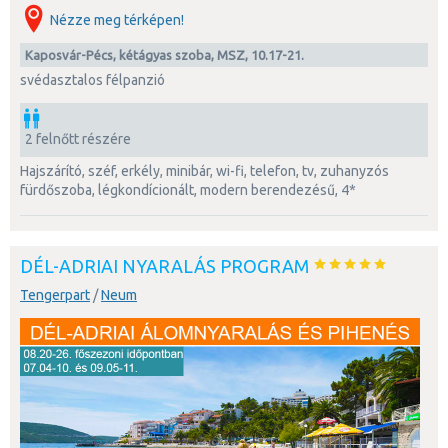
Nézze meg térképen!
Kaposvár-Pécs, kétágyas szoba, MSZ, 10.17-21.
svédasztalos félpanzió
2 felnőtt részére
hajszárító, széf, erkély, minibár, wi-fi, telefon, tv, zuhanyzós
fürdőszoba, légkondícionált, modern berendezésű, 4*
DÉL-ADRIAI NYARALÁS PROGRAM
Tengerpart
/
Neum