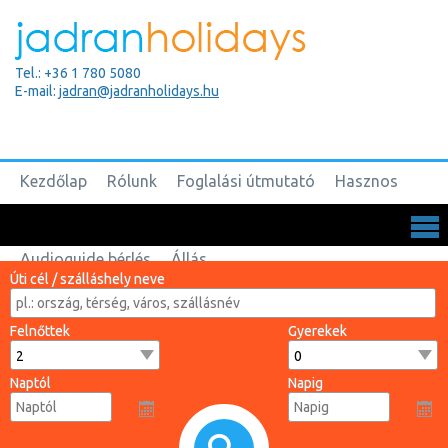
Tel.: +36 1 780 5080
E-mail:
jadran@jadranholidays.hu
Kezdőlap
Rólunk
Foglalási útmutató
Hasznos
Biztosítások
Csoportos utak
Kapcsolat
Audioguide bérlés
Állás
Úti cél / szálláshely neve
Felnőttek
Gyerekek
Naptól
Napig