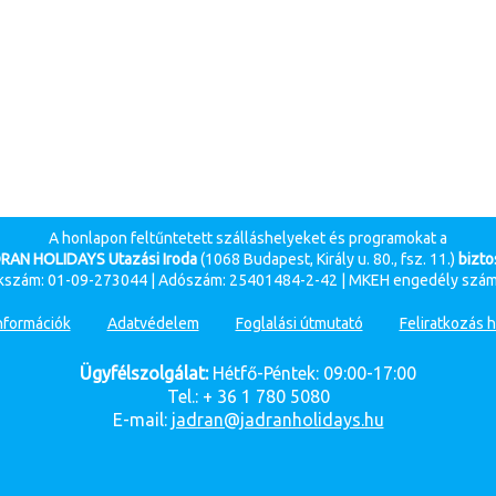
A honlapon feltűntetett szálláshelyeket és programokat a
RAN HOLIDAYS Utazási Iroda
(1068 Budapest, Király u. 80., fsz. 11.)
biztos
szám: 01-09-273044 | Adószám: 25401484-2-42 | MKEH engedély szám
nformációk
Adatvédelem
Foglalási útmutató
Feliratkozás h
Ügyfélszolgálat:
Hétfő-Péntek: 09:00-17:00
Tel.: + 36 1 780 5080
E-mail:
jadran@jadranholidays.hu