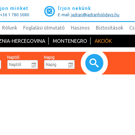
jon minket
Írjon nekünk
: +36 1 780 5080
E-mail:
jadran@jadranholidays.hu
Rólunk
Foglalási útmutató
Hasznos
Biztosítások
Cs
ZNIA-HERCEGOVINA
MONTENEGRO
AKCIÓK
Naptól
Napig