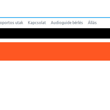
oportos utak
Kapcsolat
Audioguide bérlés
Állás